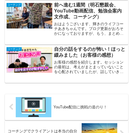
ただ成功して、ワクワクする未来が待っ
前へ進む1週間（明石懇親会、
コーチング
ていました。もともと高い...
YouTube動画配信、勉強会案内
文作成、コーチング）
おはようございます、輝きのライフコー
チあきちゃんです。ブログ更新がおろそ
かになっておりますが、もう、まとめて
１週間のトピックスにまとめてしまいま
しょう。それぞれは小さな一歩ですが、
何歩か進んでいるぞ、ということで紹介
自分の話をするのが怖い！ほっと
コーチング
していきます。明石ふ～み...
緩みました（お客様の感想）
お客様の感想を紹介します。セッション
の最初は、考えがまとまっていないこと
を心配されていましたが、話していきな
がら、問題の本質にたどり着き、気持ち
が楽になったと、喜んでいただけまし
た！お客様お名前 ガチムチハムスター
さん性別 女性年代 3...
YouTube配信に挑戦の道のり！
コーチングでクライアントは本当の自分