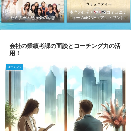
本当の自分と生きるコミュニテ
セミナー・勉強会の感想
ィー ActONE（アクトワン）
会社の業績考課の面談とコーチング力の活
用！
コーチング