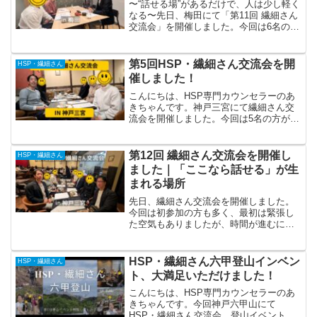
〜“話せる場”があるだけで、人は少し軽く
なる〜先日、梅田にて「第11回 繊細さん
交流会」を開催しました。今回は6名のご
参加、そしてこれまでで珍しく“全員男
性”という回になりました。少人数だから
こその距離感と、安心して話せる空気の
第5回HSP・繊細さん交流会を開
HSP・繊細さん
中で、普段な...
催しました！
こんにちは、HSP専門カウンセラーのあ
きちゃんです。神戸三宮にて繊細さん交
流会を開催しました。今回は5名の方が参
加くださり、普段言えない繊細なエピソ
ードで盛り上がりました。あいさつと自
己紹介！最初は、緊張をほぐす意味も込
第12回 繊細さん交流会を開催し
HSP・繊細さん
めて、お二人でGoo...
ました｜「ここなら話せる」が生
まれる場所
先日、繊細さん交流会を開催しました。
今回は初参加の方も多く、最初は緊張し
た空気もありましたが、時間が進むにつ
れて、自然と本音や悩みが共有される温
かい場になりました。今回は男性の参加
者も多く、職業もさまざま。プログラマ
HSP・繊細さん六甲登山インベン
HSP・繊細さん
ー、福祉関係、伐採関係な...
ト、大満足いただけました！
こんにちは、HSP専門カウンセラーのあ
きちゃんです。今回神戸六甲山にて
HSP・繊細さん交流会、登山イベントを