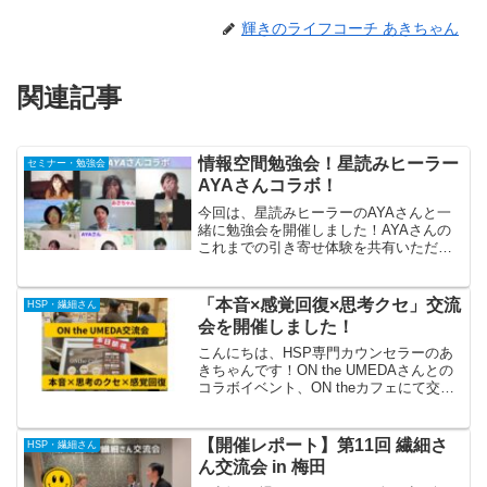
輝きのライフコーチ あきちゃん
関連記事
情報空間勉強会！星読みヒーラー
セミナー・勉強会
AYAさんコラボ！
今回は、星読みヒーラーのAYAさんと一
緒に勉強会を開催しました！AYAさんの
これまでの引き寄せ体験を共有いただい
たり、おすすめの気功技術を教えていた
だきました。勉強会の後半では、ペアワ
ークを実施し、参加者同士で、交流と気
「本音×感覚回復×思考クセ」交流
HSP・繊細さん
功の練習ができ楽しい...
会を開催しました！
こんにちは、HSP専門カウンセラーのあ
きちゃんです！ON the UMEDAさんとの
コラボイベント、ON theカフェにて交流
会を開催しました！3名の方に参加いただ
き、本音トークで大変盛り上がりまし
た！アイスブレイクと自己紹介！まず
【開催レポート】第11回 繊細さ
HSP・繊細さん
は、場を...
ん交流会 in 梅田