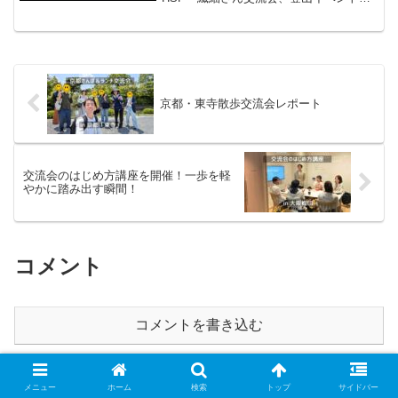
開催しましたので、レポートしていきま
す。今回は５名の方に参加いただき、JR
塩屋駅から、鉄拐山、栂尾山、横尾山、
馬の背、そして板宿駅と...
京都・東寺散歩交流会レポート
交流会のはじめ方講座を開催！一歩を軽
やかに踏み出す瞬間！
コメント
コメントを書き込む
ホーム
HSP・繊細さん
メニュー
ホーム
検索
トップ
サイドバー