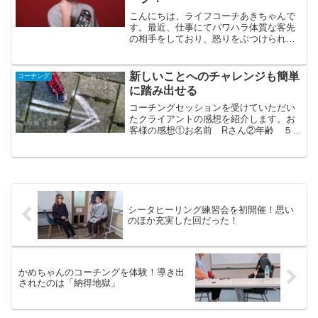
こんにちは、ライフコーチあきちゃんで
す。最近、仕事にてパワハラ体質な客先
の相手をしており、怒りをぶつけられた
りして、嫌な気分になっている、今日こ
の頃です。彼はどうやら、わずかな非を
見つけては相手を責め、謝罪をして欲し
新しいことへのチャレンジも簡単
コーチング
いようです。片や僕は、自...
に踏み出せる
コーチングセッションを受けていただい
たクライアントの感想を紹介します。お
客様の感想①お名前 Rさん②年齢 ５０
代③性別 女性④職業 主婦⑤コーチン
グを受ける前の悩み新しいチャレンジを
する意欲はあるのに、過去の記憶からの
不安が出てきて、行動が...
シータヒーリング練習会を初開催！思い
のほか充実した回だった！
かめちゃんのコーチングを体験！導き出
されたのは「納得地獄」