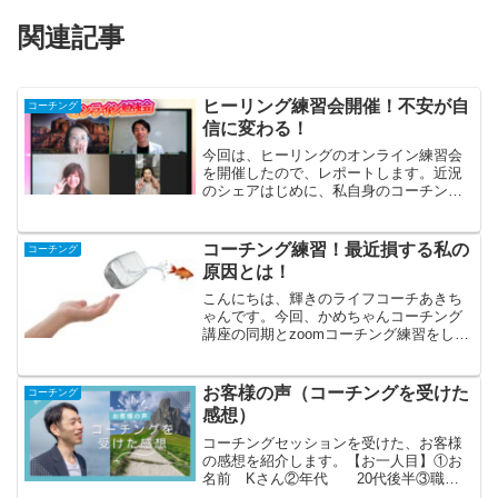
関連記事
ヒーリング練習会開催！不安が自
コーチング
信に変わる！
今回は、ヒーリングのオンライン練習会
を開催したので、レポートします。近況
のシェアはじめに、私自身のコーチング
体験談をシェアします。コーチングして
いると、クライアントの言動から問題の
ヒントが見える話をしました。言動とい
コーチング練習！最近損する私の
コーチング
うのは物理空間にあり、言...
原因とは！
こんにちは、輝きのライフコーチあきち
ゃんです。今回、かめちゃんコーチング
講座の同期とzoomコーチング練習をしま
した。お互いにコーチングとクライアン
トを交互に行い、新たな気づきが得られ
たので共有します。僕の解決したい、損
お客様の声（コーチングを受けた
コーチング
する人の原因とは先ず...
感想）
コーチングセッションを受けた、お客様
の感想を紹介します。【お一人目】①お
名前 Kさん②年代 20代後半③職
業 メーカー開発職④コーチング受け