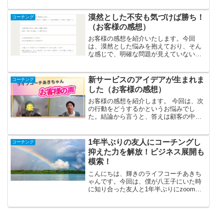
る前の悩みはなんですか？・自分のやり
たいことが定まらない・セルフイメージ
漠然とした不安も気づけば勝ち！
コーチング
が低く反省しがち・人間関...
（お客様の感想）
お客様の感想を紹介いたします。今回
は、漠然とした悩みを抱えており、そん
な感じで、明確な問題が見えていない場
合も、ぜひご相談ください。セッション
を通して、未来に対して不安に思ってい
ることが見て取れました。これは、ネガ
新サービスのアイデアが生まれま
コーチング
ティブ思考ともいえますが、...
した（お客様の感想）
お客様の感想を紹介します。 今回は、次
の行動をどうするかというお悩みでし
た。結論から言うと、答えは顧客の中に
あるということでした。 私の場合
も、自分のできることを提供するわけで
すが、必ずしも相手が必要としているか
1年半ぶりの友人にコーチングし
コーチング
はわかりません。だから、相...
抑えた力を解放！ビジネス展開も
模索！
こんにちは、輝きのライフコーチあきち
ゃんです。今回は、僕が八王子にいた時
に知り合った友人と1年半ぶりにzoomで
お話して、それからコーチングさせても
らったので、概要を報告します。このコ
ーチングを今後どのようにして展開して