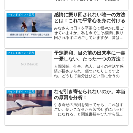
す。興味のある方のご参加お待ちしてい
ます。日時：2024年9月23日（月）、9月
29日（日） 14:00～16:00場所：大阪駅
感情に振り回されない唯一の方法
マインドポイント思考
徒歩...
とは！これで平常心を身に付ける
みなさんは日々を平常心で穏やかに過ご
せていますか。私も今でこそ感情に振り
回されるずに過ごしていますが、昔は短
気で怒りっぽく、失敗したら落ち込んだ
りしていました。今回は感情をコントロ
ールしたいあなたに、感情の発生原因か
予定調和、目の前の出来事に一喜
マインドポイント思考
ら対策まで詳しく説明しま...
一憂しない、たった一つの方法！
人間関係、仕事、恋人、日々の生活で感
情が揺さぶられ、傷ついたりしますよ
ね。どうして自分はひどい目に合うの
か、相手は自分のことを大切にしないの
か、はたまた自分はなぜあんな態度や行
動をしてしまったのか、悩みは尽きない
なぜ引き寄せられないのか。本当
マインドポイント思考
と思います。今回は、どうある...
の原因を分析！
引き寄せの法則を知ってから、これはす
ごい、使いこなせたら苦労せずにハッピ
ーになれる、と関連書籍をひたすら読み
漁りました。しかしながら結果は、引き
寄せ関連の本を引き寄せただけで、実感
できる成果はほとんどありませんでし