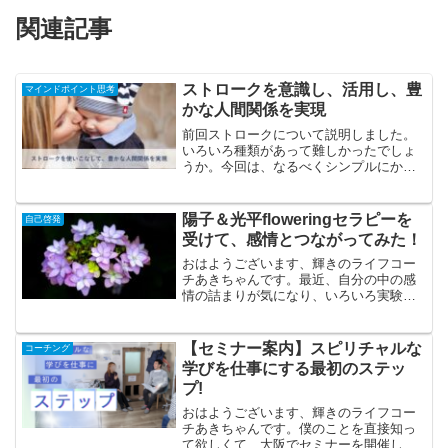
関連記事
ストロークを意識し、活用し、豊
マインドポイント思考
かな人間関係を実現
前回ストロークについて説明しました。
いろいろ種類があって難しかったでしょ
うか。今回は、なるべくシンプルにかつ
効果的にストロークを活用するコツをお
伝えします。ストロークは意識しないと
使えない日常生活を振り返ると肯定的、
陽子＆光平floweringセラピーを
自己啓発
否定的に関わらずストロー...
受けて、感情とつながってみた！
おはようございます、輝きのライフコー
チあきちゃんです。最近、自分の中の感
情の詰まりが気になり、いろいろ実験し
ています。先日受けた陽子＆光平オンラ
インワークショップの１５分個人セッシ
ョンで、floweringセラピーの本セッショ
【セミナー案内】スピリチャルな
コーチング
ンを受けますと...
学びを仕事にする最初のステッ
プ!
おはようございます、輝きのライフコー
チあきちゃんです。僕のことを直接知っ
て欲しくて、大阪でセミナーを開催しま