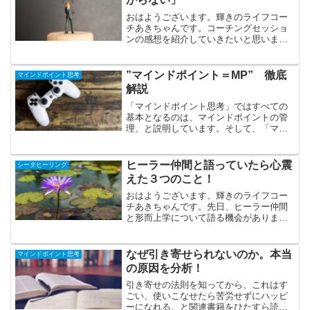
おはようございます。輝きのライフコー
チあきちゃんです。コーチングセッショ
ンの感想を紹介していきたいと思いま
す。最後に同様の悩みを持つ方への、ヒ
ントも解説していきたいと思います。仕
事のモチベーションが低いお名前 とく
”マインドポイント＝MP” 徹底
マインドポイント思考
さんご職業 製造業年齢 ...
解説
「マインドポイント思考」ではすべての
基本となるのは、マインドポイントの管
理、と説明しています。そして、「マイ
ンドポイント＝エネルギー」とも説明し
てきました。今回は、なぜマインドポイ
ントと呼んでいるのか、その疑問に答え
ヒーラー仲間と語っていたら心震
シータヒーリング
ます。マインドポイント、...
えた３つのこと！
おはようございます、輝きのライフコー
チあきちゃんです。先日、ヒーラー仲間
と形而上学について語る機会がありまし
た。その会話の中で、急に僕の心が震え
た場面があったので、その話をシェアし
ていきたいと思います。形而上学とは？
なぜ引き寄せられないのか。本当
マインドポイント思考
形而上学とは「けいじじょ...
の原因を分析！
引き寄せの法則を知ってから、これはす
ごい、使いこなせたら苦労せずにハッピ
ーになれる、と関連書籍をひたすら読み