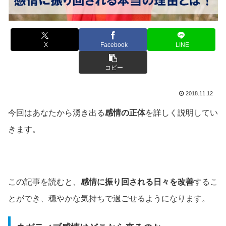
X
Facebook
LINE
コピー
2018.11.12
今回はあなたから湧き出る
感情の正体
を詳しく説明してい
きます。
この記事を読むと、
感情に振り回される日々を改善
するこ
とができ、穏やかな気持ちで過ごせるようになります。