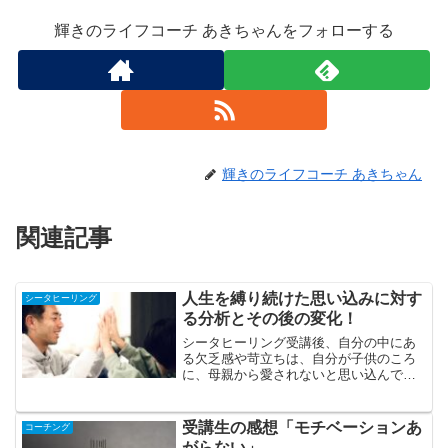
輝きのライフコーチ あきちゃんをフォローする
輝きのライフコーチ あきちゃん
関連記事
人生を縛り続けた思い込みに対す
シータヒーリング
る分析とその後の変化！
シータヒーリング受講後、自分の中にあ
る欠乏感や苛立ちは、自分が子供のころ
に、母親から愛されないと思い込んでい
ることだと、大発見しました。「愛され
ていない」という解放の一歩手前と、
「長女に対する謝罪の気持ち」による解
受講生の感想「モチベーションあ
コーチング
放について、その微妙な違い...
がらない」