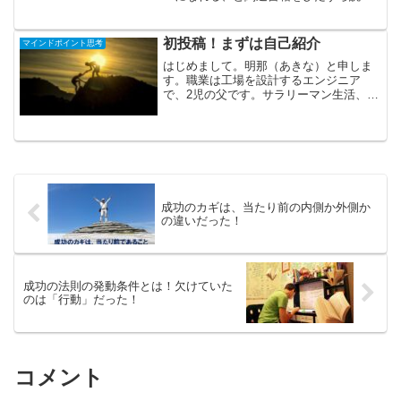
漁りました。しかしながら結果は、引き
寄せ関連の本を引き寄せただけで、実感
できる成果はほとんどありませんでし
初投稿！まずは自己紹介
マインドポイント思考
た。それから、複数の情報教...
はじめまして。明那（あきな）と申しま
す。職業は工場を設計するエンジニア
で、2児の父です。サラリーマン生活、楽
しいことも辛いこともありますが、いろ
いろ考えながら生きています。これまで
の人生でいろいろ悩みながらたどり着い
た、生き方のルールを紹介...
成功のカギは、当たり前の内側か外側か
の違いだった！
成功の法則の発動条件とは！欠けていた
のは「行動」だった！
コメント