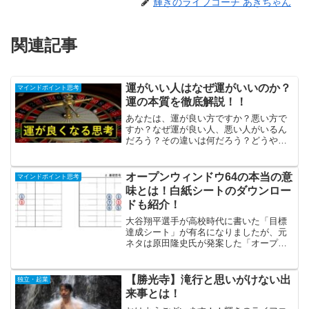
輝きのライフコーチ あきちゃん
関連記事
運がいい人はなぜ運がいいのか？
マインドポイント思考
運の本質を徹底解説！！
あなたは、運が良い方ですか？悪い方で
すか？なぜ運が良い人、悪い人がいるん
だろう？その違いは何だろう？どうやっ
たら自分の運が上がるんだろう？誰もが
一度は悩んだりしますよね。今回は、運
について、どう捉えるのか、そしてどう
オープンウィンドウ64の本当の意
マインドポイント思考
したら運が良くなるのかを...
味とは！白紙シートのダウンロー
ドも紹介！
大谷翔平選手が高校時代に書いた「目標
達成シート」が有名になりましたが、元
ネタは原田隆史氏が発案した「オープン
ウィンドウ64」となっています。今回の
記事はこのオープンウィンドウ64の使い
方を解説するとともに、本当の意味を公
【勝光寺】滝行と思いがけない出
独立・起業
開します。最後に白紙...
来事とは！