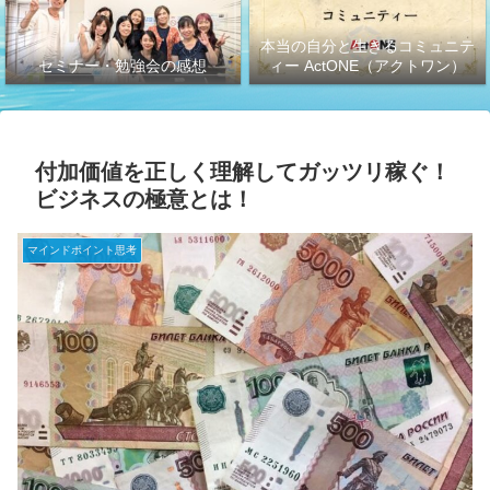
本当の自分と生きるコミュニテ
セミナー・勉強会の感想
ィー ActONE（アクトワン）
付加価値を正しく理解してガッツリ稼ぐ！
ビジネスの極意とは！
マインドポイント思考