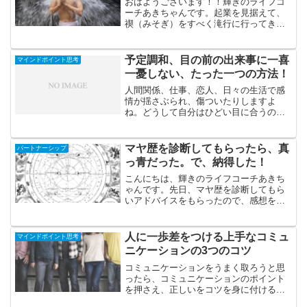
おはようございます！！輝きのライフコ
ーチあきちゃんです。起業を見据えて、
禊（みそぎ）をすべく滝行に行ってきま
したので、報告します。滝行の感想と、
私にとってショックな出来事もあったの
で、報告します。 滝行は勝光寺へ！関西
予定調和、目の前の出来事に一喜
マインドポイント思考
で滝行ができる場所を調...
一憂しない、たった一つの方法！
人間関係、仕事、恋人、日々の生活で感
情が揺さぶられ、傷ついたりしますよ
ね。どうして自分はひどい目に合うの
か、相手は自分のことを大切にしないの
か、はたまた自分はなぜあんな態度や行
動をしてしまったのか、悩みは尽きない
マヤ歴を診断してもらったら、真
パートナーシップ
と思います。今回は、どうある...
っ青だった。で、納得した！
こんにちは、輝きのライフコーチあきち
ゃんです。先日、マヤ歴を診断してもら
いアドバイスをもらったので、感想をシ
ェアしたいと思います。青×青の人早速で
すが、僕のことを診断してもらうと、青×
青という結果が出ました。確かに僕は青
人に一歩差をつける上手なコミュ
マインドポイント思考
色が好きだなと思うの...
ニケーションの3つのコツ
コミュニケーションをうまく取ろうと思
ったら、コミュニケーションのポイント
を押さえ、正しいをコツを身に付けるこ
とが必要です。今回はコミュニケーショ