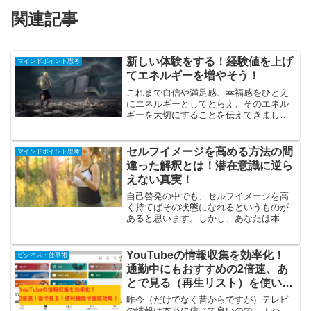
関連記事
新しい体験をする！経験値を上げ
マインドポイント思考
てエネルギーを増やそう！
これまで自信や満足感、幸福感をひとえ
にエネルギーとしてとらえ、そのエネル
ギーを大切にすることを伝えてきまし
た。このエネルギーを増やす方法を新し
い見方で説明していきます。この記事を
読むと、あなたのエネルギーをぐっと増
セルフイメージを高める方法の間
マインドポイント思考
やしやすくなります。エネル...
違った解釈とは！潜在意識に逆ら
えない真実！
自己啓発の中でも、セルフイメージを高
く持てばその状態になれるというものが
あると思います。しかし、あなたは本の
通りにして成功した実感はありますか。
今回は、セルフイメージを高める方法の
落とし穴を説明するととともに、正し解
YouTubeの情報収集を効率化！
ビジネス・仕事術
釈と効果的なセルフイメー...
通勤中にもおすすめの2倍速、あ
とで見る（再生リスト）を使いこ
なせ！
昨今（だけでなく昔からですが）テレビ
の情報は本当に信じて良いのでしょか。