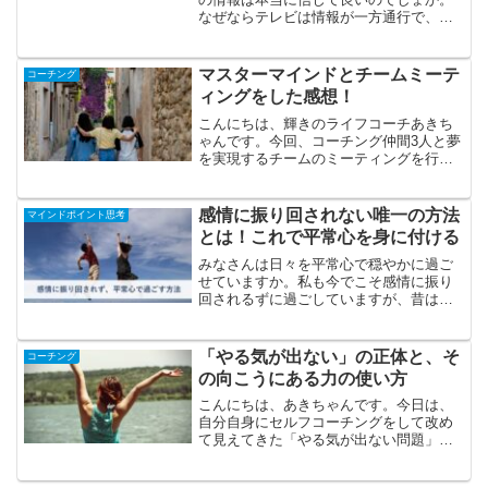
なぜならテレビは情報が一方通行で、視
聴者からの反応も共有できず、信憑性が
判断できないからです。その結果どうな
るかというと、テレビや新聞での報道、
マスターマインドとチームミーテ
コーチング
つまり偏った情報源だけを...
ィングをした感想！
こんにちは、輝きのライフコーチあきち
ゃんです。今回、コーチング仲間3人と夢
を実現するチームのミーティングを行い
ましたので、その感想をシェアします。
ミーティングの目的とは？夢を実現する
ためにマスターマインドが必要との情報
感情に振り回されない唯一の方法
マインドポイント思考
をさとうみつろう氏の動...
とは！これで平常心を身に付ける
みなさんは日々を平常心で穏やかに過ご
せていますか。私も今でこそ感情に振り
回されるずに過ごしていますが、昔は短
気で怒りっぽく、失敗したら落ち込んだ
りしていました。今回は感情をコントロ
ールしたいあなたに、感情の発生原因か
「やる気が出ない」の正体と、そ
コーチング
ら対策まで詳しく説明しま...
の向こうにある力の使い方
こんにちは、あきちゃんです。今日は、
自分自身にセルフコーチングをして改め
て見えてきた「やる気が出ない問題」に
ついて実体験をもとにシェアしたいと思
います。誰にでもある“やる気が出ない