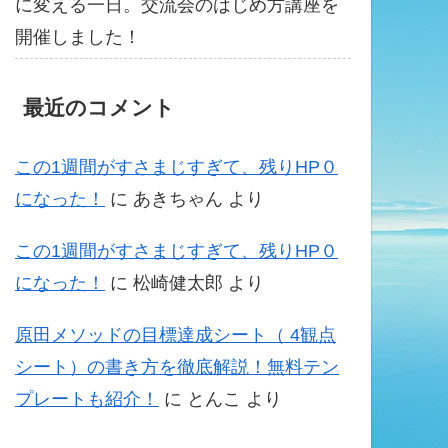
に変える一日。交流会のはじめ方講座を
開催しました！
最近のコメント
この1週間がすさまじすぎて、残りHP０
になった！
に
あきちゃん
より
この1週間がすさまじすぎて、残りHP０
になった！
に
松崎健太郎
より
原田メソッドの目標達成シート（ 4観点
シート）の書き方を徹底解説！無料テン
プレートも紹介！
に
とんこ
より