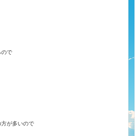
るので
。
の方が多いので